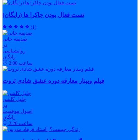
تست فعال بودن چاکرا ها (رایگان)
(1)
صدیقه خانی
در
روانشناسی
رایگان
ساعت
2:00
فیلم وبینار معارفه دوره عشق شادی ثروت
جلیل گلشن
در
اصول موفقیت
رایگان
ساعت
2:20