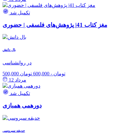
تکمیل شد
مغز کتاب 41| پژوهش‌های فلسفی | حضوری
بال دانش
در روانشناسی
500,000 تومان
-
600,000 تومان
مرداد 12
تکمیل شد
دورهمی همبازی
حدیقه سیروسی