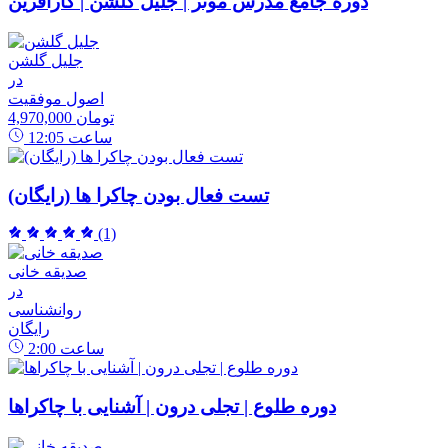
دوره جامع مدرس موثر | جلیل گلشن | کارآفرین
جلیل گلشن
در
اصول موفقیت
4,970,000 تومان
ساعت
12:05
تست فعال بودن چاکرا ها (رایگان)
(1)
صدیقه خانی
در
روانشناسی
رایگان
ساعت
2:00
دوره طلوع | تجلی درون | آشنایی با چاکراها