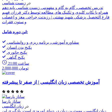
در
زیست شناسی
تدریس تخصصی، گام به گام و مفهومی زیست شناسی پایه دهم
همراه با نکات کلیدی و تکنیک های مطالعه توسط دکتر فرزان فهیم
فارغ التحصیل پزشکی شهید بهشتی | رزیدنت جراحی مغز و اعصلب
و ستون فقرات
این دوره شامل:
مشاوره آموزشی، برنامه ریزی و روانشناسی
پکیج بدن انسان
پکیج جانوری
پکیج گیاهی
21:00 ساعت
2,000,000 تومان
آموزش تخصصی زبان انگلیسی | از صفر تا پیشرفته
ساناز پارسا
در
زبان انگلیسی
زبان انگلیسی، مهم‌ترین زبان در دنیای امروزی است. یادگیری این