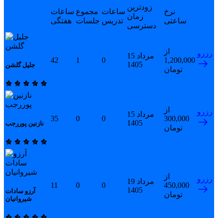
زودترین
نرخ
ساعات
مجموع
ساعات
زمان
ساعتی
تدریس
جلسات
هفتگی
دسترسی
از
رزرو
15 مرداد
42
1
0
1,200,000
1405
جلیل گلشن
تومان
از
رزرو
15 مرداد
35
0
0
300,000
1405
نازنین پوررجب
تومان
از
رزرو
19 مرداد
11
0
0
450,000
1405
آرزو سادات
تومان
شیروانیان