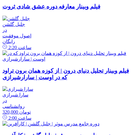
فیلم وبینار معارفه دوره عشق شادی ثروت
جلیل گلشن
در
اصول موفقیت
رایگان
ساعت
2:20
فیلم وبینار تحلیل دنیای درون | از کوزه همان برون تراود
که در اوست | سارارشیرازی
سارا شیرازی
در
روانشناسی
320,000 تومان
ساعت
2:00