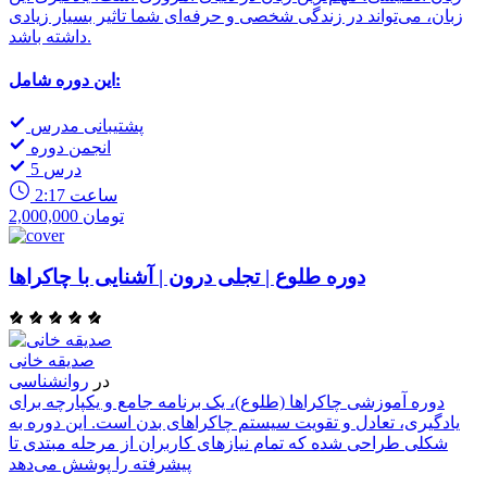
زبان، می‌تواند در زندگی شخصی و حرفه‌ای شما تاثیر بسیار زیادی
داشته باشد.
این دوره شامل:
پشتیبانی مدرس
انجمن دوره
5 درس
2:17 ساعت
2,000,000 تومان
دوره طلوع | تجلی درون | آشنایی با چاکراها
صدیقه خانی
در
روانشناسی
دوره آموزشی چاکراها (طلوع)، یک برنامه جامع و یکپارچه برای
یادگیری، تعادل و تقویت سیستم چاکراهای بدن است. این دوره به
شکلی طراحی شده که تمام نیازهای کاربران از مرحله مبتدی تا
پیشرفته را پوشش می‌دهد