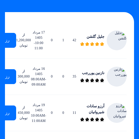
زودترین
ساعات
مجموع
ساعات
نرخ
زمان
هفتگی
جلسات
تدریس
ساعتی
دسترسی
17 مرداد
از
جلیل گلشن
1405
رزرو
1,200,000
0
1
42
10:00-
تومان
11:00
16 مرداد
از
نازنین پوررجب
1405
رزرو
300,000
0
0
35
08:00AM-
تومان
09:00AM
19 مرداد
آرزو سادات
از
1405
شیروانیان
رزرو
450,000
0
0
11
10:00AM-
تومان
11:00AM