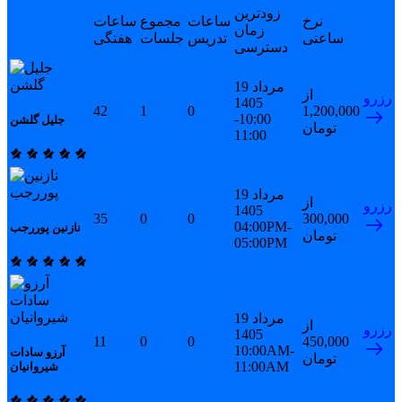
زودترین
نرخ
ساعات
مجموع
ساعات
زمان
ساعتی
تدریس
جلسات
هفتگی
دسترسی
19 مرداد
از
رزرو
1405
42
1
0
1,200,000
10:00-
جلیل گلشن
تومان
11:00
19 مرداد
از
رزرو
1405
35
0
0
300,000
04:00PM-
نازنین پوررجب
تومان
05:00PM
19 مرداد
از
رزرو
1405
11
0
0
450,000
10:00AM-
آرزو سادات
تومان
11:00AM
شیروانیان