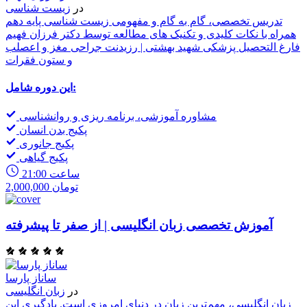
در
زیست شناسی
تدریس تخصصی، گام به گام و مفهومی زیست شناسی پایه دهم
همراه با نکات کلیدی و تکنیک های مطالعه توسط دکتر فرزان فهیم
فارغ التحصیل پزشکی شهید بهشتی | رزیدنت جراحی مغز و اعصلب
و ستون فقرات
این دوره شامل:
مشاوره آموزشی، برنامه ریزی و روانشناسی
پکیج بدن انسان
پکیج جانوری
پکیج گیاهی
21:00 ساعت
2,000,000 تومان
آموزش تخصصی زبان انگلیسی | از صفر تا پیشرفته
ساناز پارسا
در
زبان انگلیسی
زبان انگلیسی، مهم‌ترین زبان در دنیای امروزی است. یادگیری این