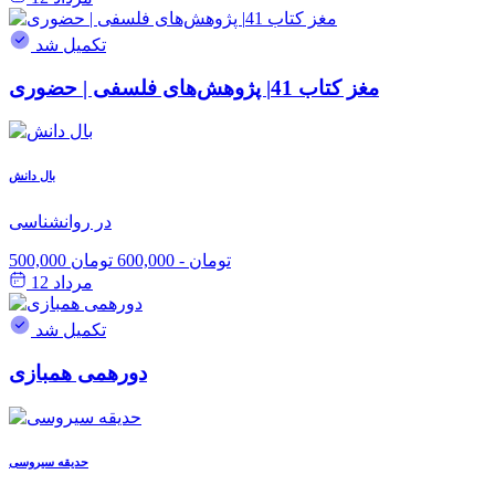
تکمیل شد
مغز کتاب 41| پژوهش‌های فلسفی | حضوری
بال دانش
در روانشناسی
500,000 تومان
-
600,000 تومان
مرداد 12
تکمیل شد
دورهمی همبازی
حدیقه سیروسی