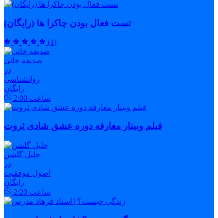
تست فعال بودن چاکرا ها (رایگان)
(1)
صدیقه خانی
در
روانشناسی
رایگان
ساعت
2:00
فیلم وبینار معارفه دوره عشق شادی ثروت
جلیل گلشن
در
اصول موفقیت
رایگان
ساعت
2:20