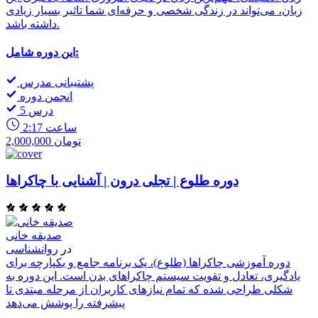
زبان، می‌تواند در زندگی شخصی و حرفه‌ای شما تاثیر بسیار زیادی
داشته باشد.
این دوره شامل:
پشتیبانی مدرس
انجمن دوره
5 درس
2:17 ساعت
2,000,000 تومان
دوره طلوع | تجلی درون | آشنایی با چاکراها
صدیقه خانی
در
روانشناسی
دوره آموزشی چاکراها (طلوع)، یک برنامه جامع و یکپارچه برای
یادگیری، تعادل و تقویت سیستم چاکراهای بدن است. این دوره به
شکلی طراحی شده که تمام نیازهای کاربران از مرحله مبتدی تا
پیشرفته را پوشش می‌دهد