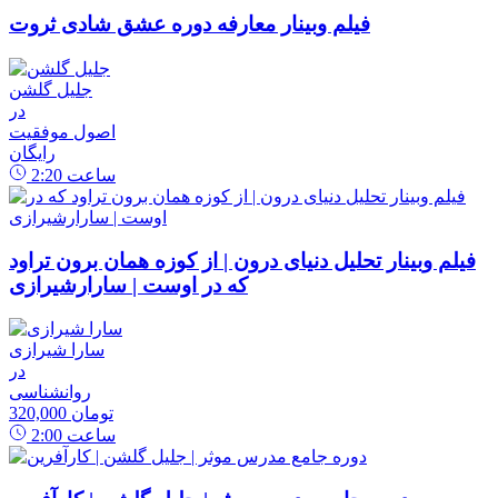
فیلم وبینار معارفه دوره عشق شادی ثروت
جلیل گلشن
در
اصول موفقیت
رایگان
ساعت
2:20
فیلم وبینار تحلیل دنیای درون | از کوزه همان برون تراود
که در اوست | سارارشیرازی
سارا شیرازی
در
روانشناسی
320,000 تومان
ساعت
2:00