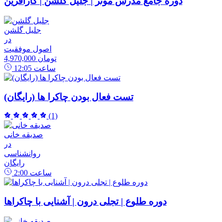
دوره جامع مدرس موثر | جلیل گلشن | کارآفرین
جلیل گلشن
در
اصول موفقیت
4,970,000 تومان
ساعت
12:05
تست فعال بودن چاکرا ها (رایگان)
(1)
صدیقه خانی
در
روانشناسی
رایگان
ساعت
2:00
دوره طلوع | تجلی درون | آشنایی با چاکراها