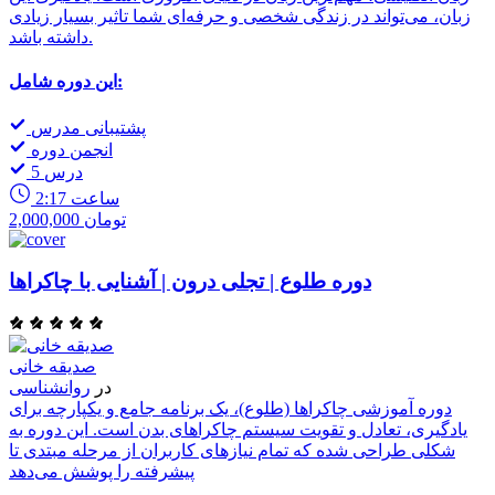
زبان، می‌تواند در زندگی شخصی و حرفه‌ای شما تاثیر بسیار زیادی
داشته باشد.
این دوره شامل:
پشتیبانی مدرس
انجمن دوره
5 درس
2:17 ساعت
2,000,000 تومان
دوره طلوع | تجلی درون | آشنایی با چاکراها
صدیقه خانی
در
روانشناسی
دوره آموزشی چاکراها (طلوع)، یک برنامه جامع و یکپارچه برای
یادگیری، تعادل و تقویت سیستم چاکراهای بدن است. این دوره به
شکلی طراحی شده که تمام نیازهای کاربران از مرحله مبتدی تا
پیشرفته را پوشش می‌دهد