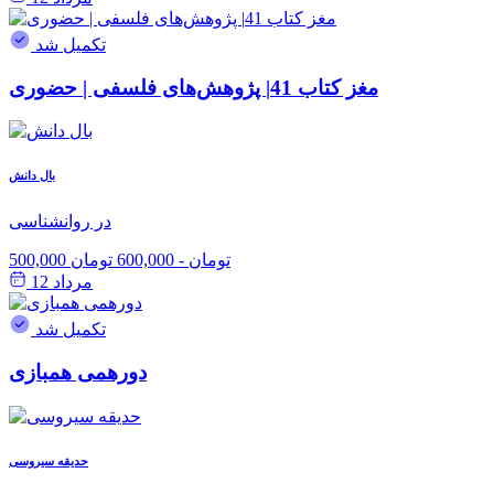
تکمیل شد
مغز کتاب 41| پژوهش‌های فلسفی | حضوری
بال دانش
در روانشناسی
500,000 تومان
-
600,000 تومان
مرداد 12
تکمیل شد
دورهمی همبازی
حدیقه سیروسی