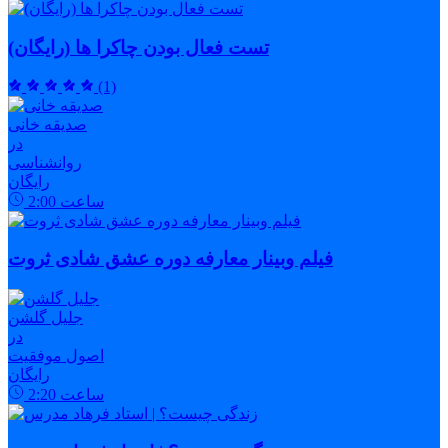
تست فعال بودن چاکرا ها (رایگان)
(1)
صدیقه خانی
در
روانشناسی
رایگان
ساعت
2:00
فیلم وبینار معارفه دوره عشق شادی ثروت
جلیل گلشن
در
اصول موفقیت
رایگان
ساعت
2:20