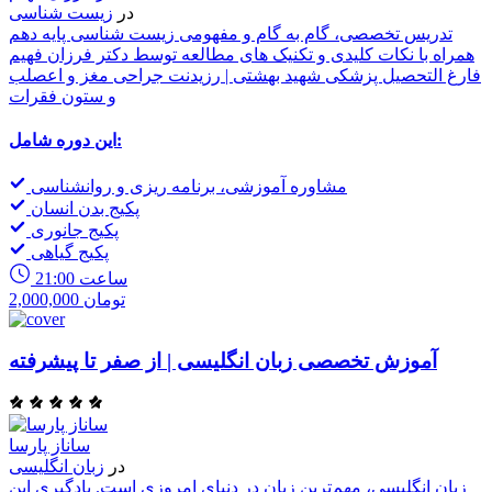
در
زیست شناسی
تدریس تخصصی، گام به گام و مفهومی زیست شناسی پایه دهم
همراه با نکات کلیدی و تکنیک های مطالعه توسط دکتر فرزان فهیم
فارغ التحصیل پزشکی شهید بهشتی | رزیدنت جراحی مغز و اعصلب
و ستون فقرات
این دوره شامل:
مشاوره آموزشی، برنامه ریزی و روانشناسی
پکیج بدن انسان
پکیج جانوری
پکیج گیاهی
21:00 ساعت
2,000,000 تومان
آموزش تخصصی زبان انگلیسی | از صفر تا پیشرفته
ساناز پارسا
در
زبان انگلیسی
زبان انگلیسی، مهم‌ترین زبان در دنیای امروزی است. یادگیری این