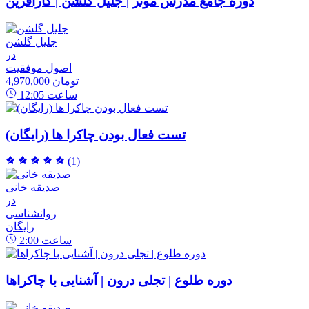
دوره جامع مدرس موثر | جلیل گلشن | کارآفرین
جلیل گلشن
در
اصول موفقیت
4,970,000 تومان
ساعت
12:05
تست فعال بودن چاکرا ها (رایگان)
(1)
صدیقه خانی
در
روانشناسی
رایگان
ساعت
2:00
دوره طلوع | تجلی درون | آشنایی با چاکراها