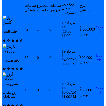
زودترین
نرخ
ساعات
مجموع
ساعات
زمان
ساعتی
تدریس
جلسات
هفتگی
دسترسی
19 مرداد
از
رزرو
1405
42
1
0
1,200,000
10:00-
جلیل گلشن
تومان
11:00
19 مرداد
از
رزرو
1405
35
0
0
300,000
04:00PM-
نازنین پوررجب
تومان
05:00PM
19 مرداد
از
رزرو
1405
11
0
0
450,000
10:00AM-
آرزو سادات
تومان
11:00AM
شیروانیان